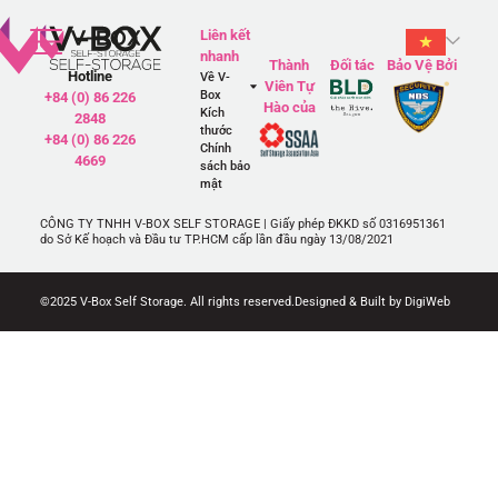
Liên kết
nhanh
Thành
Đối tác
Bảo Vệ Bởi
Hotline
Về V-
Viên Tự
Box
+84 (0) 86 226
Hào của
Kích
2848
thước
+84 (0) 86 226
Chính
4669
sách bảo
mật
CÔNG TY TNHH V-BOX SELF STORAGE | Giấy phép ĐKKD số 0316951361
do Sở Kế hoạch và Đầu tư TP.HCM cấp lần đầu ngày 13/08/2021
©2025 V-Box Self Storage. All rights reserved.
Designed & Built by DigiWeb