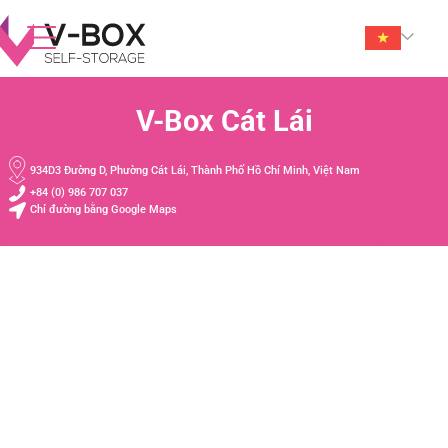
V-Box Cát Lái
934D3 Đường D, Phường Cát Lái, Thành Phố Hồ Chí Minh, Việt Nam
+84 (0) 986 707 037
Chỉ đường bằng Google Maps