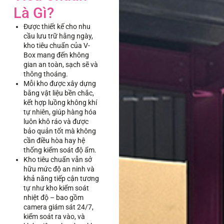
Là Gì?
Được thiết kế cho nhu
cầu lưu trữ hằng ngày,
kho tiêu chuẩn của V-
Box mang đến không
gian an toàn, sạch sẽ và
thông thoáng.
Mỗi kho được xây dựng
bằng vật liệu bền chắc,
kết hợp luồng không khí
tự nhiên, giúp hàng hóa
luôn khô ráo và được
bảo quản tốt mà không
cần điều hòa hay hệ
thống kiểm soát độ ẩm.
Kho tiêu chuẩn vẫn sở
hữu mức độ an ninh và
khả năng tiếp cận tương
tự như kho kiểm soát
nhiệt độ – bao gồm
camera giám sát 24/7,
kiểm soát ra vào, và