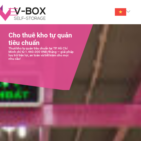
Cho thuê kho tự quản
tiêu chuẩn
Thuê kho tự quản tiêu chuẩn tại TP. Hồ Chí
Minh chỉ từ 1.460.000 VNĐ/tháng — giải pháp
lưu trữ tiện lợi, an toàn và tiết kiệm cho mọi
nhu cầu!