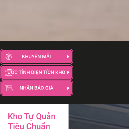
KHUYẾN MÃI
ƯỚC TÍNH DIỆN TÍCH KHO
NHẬN BÁO GIÁ
Kho Tự Quản
Tiêu Chuẩn