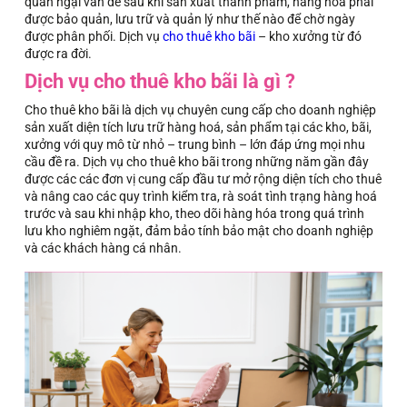
quan ngại vấn đề sau khi sản xuất thành phẩm, hàng hoá phải
được bảo quản, lưu trữ và quản lý như thế nào để chờ ngày
được phân phối. Dịch vụ
cho thuê kho bãi
– kho xưởng từ đó
được ra đời.
Dịch vụ cho thuê kho bãi là gì ?
C
ho thuê kho bãi là dịch vụ chuyên cung cấp cho doanh nghiệp
sản xuất diện tích lưu trữ hàng hoá, sản phẩm tại các kho, bãi,
xưởng với quy mô từ nhỏ – trung bình – lớn đáp ứng mọi nhu
cầu đề ra. Dịch vụ cho thuê kho bãi trong những năm gần đây
được các các đơn vị cung cấp đầu tư mở rộng diện tích cho thuê
và nâng cao các quy trình kiểm tra, rà soát tình trạng hàng hoá
trước và sau khi nhập kho, theo dõi hàng hóa trong quá trình
lưu kho nghiêm ngặt, đảm bảo tính bảo mật cho doanh nghiệp
và các khách hàng cá nhân.