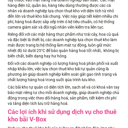
hàng điện tử, quần áo, hàng tiêu dùng thường được các cá
nhân và doanh nghiệp lựa chọn thuê kho với diện tích từ nhỏ
đến lớn và thuê kho bãi chung. Việc này giúp tiết kiệm nhiều chi
phí, hàng hoá được sắp xếp trên ô kệ tiêu chuẩn, có hệ thống
camera giám sát và đội ngũ nhân viên kiểm tra liên tục.
Riêng đối với các mặt hàng thực phẩm như trái cây, hoa củ quả
và đặc biệt là thiết bị, các doanh nghiệp lựa chọn thuê kho làm
mát được trang bị hệ thống làm mát tự động, luôn giữ mức
nhiệt độ từ dưới 25°C để bảo quản hàng hoá tốt nhất, không bị
biến chất, biến dạng hay hư hỏng.
Đối với các doanh nghiệp có lượng hàng hoá phân phối và xuất
nhập khẩu lớn, việc lựa chọn thuê kho bãi tự quản cũng là
phương án giúp doanh nghiệp kiểm soát gắt gao tình trạng và
chất lượng hàng hoá trong suốt qúa trình lưu kho.
Các bãi kho tự quản có diện tích lớn, sạch sẽ và có khoá vân tay
bảo mật riêng tư cho mỗi doanh nghiệp, giúp doanh nghiệp chủ
động trong việc theo dõi hàng hoá, sản phẩm, tiết kiệm chi phí
và tăng diện tích lưu trữ hàng hoá.
Các lợi ích khi sử dụng dịch vụ cho thuê
kho bãi V-Box