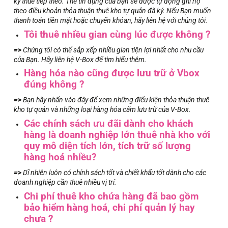
kỳ thuê tiếp theo. Thẻ tín dụng của bạn sẽ được tự động ghi nợ
theo điều khoản thỏa thuận thuê kho tự quản đã ký. Nếu Bạn muốn
thanh toán tiền mặt hoặc chuyển khỏan, hãy liên hệ với chúng tôi.
Tôi thuê nhiều gian cùng lúc được không ?
=>
Chúng tôi có thể sắp xếp nhiều gian tiện lợi nhất cho nhu cầu
của Bạn. Hãy liên hệ V-Box để tìm hiểu thêm.
Hàng hóa nào cũng được lưu trữ ở Vbox
đúng không ?
=>
Bạn hãy nhấn vào đây để xem những điểu kiện thỏa thuận thuê
kho tự quản và những loại hàng hóa cấm lưu trữ của V-Box.
Các chính sách ưu đãi dành cho khách
hàng là doanh nghiệp lớn thuê nhà kho với
quy mô diện tích lớn, tích trữ số lượng
hàng hoá nhiều?
=>
Dĩ nhiên luôn có chính sách tốt và chiết khấu tốt dành cho các
doanh nghiệp cần thuê nhiều vị trí.
Chi phí thuê kho chứa hàng đã bao gồm
bảo hiểm hàng hoá, chi phí quản lý hay
chưa ?