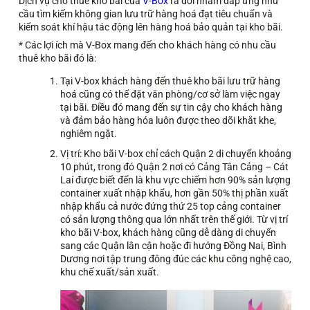
Dịch vụ cho thuê kho bãi của
V-Box
ra đời nhằm đáp ứng nhu
cầu tìm kiếm không gian lưu trữ hàng hoá đạt tiêu chuẩn và
kiểm soát khí hậu tác động lên hàng hoá bảo quản tại kho bãi.
*
Các lợi ích mà V-Box mang đến cho khách hàng có nhu cầu
thuê kho bãi đó là:
Tại V-box khách hàng đến thuê kho bãi lưu trữ hàng
hoá cũng có thể đặt văn phòng/cơ sở làm việc ngay
tại bãi. Điều đó mang đến sự tin cậy cho khách hàng
và đảm bảo hàng hóa luôn được theo dõi khắt khe,
nghiêm ngặt.
Vị trí
: Kho bãi V-box chỉ cách Quận 2 di chuyển khoảng
10 phút, trong đó Quận 2 nơi có Cảng Tân Cảng – Cát
Laí được biết đến là khu vực
chiếm hơn 90% sản lượng
container xuất nhập khẩu, hơn gần 50% thị phần xuất
nhập khẩu cả nước đứng thứ 25 top cảng container
có sản lượng thông qua lớn nhất trên thế giới. Từ vị trí
kho bãi V-box, khách hàng cũng dễ dàng di chuyển
sang các Quận lân cận hoặc đi hướng Đồng Nai, Bình
Dương nơi tập trung đông đúc các khu công nghệ cao,
khu chế xuất/sản xuất.