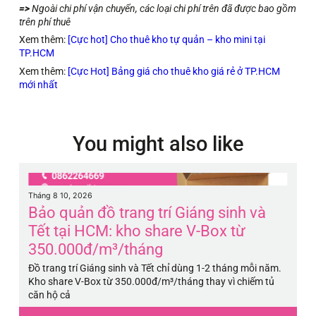
=>
Ngoài chi phí vận chuyển, các loại chi phí trên đã được bao gồm
trên phí thuê
Xem thêm:
[Cực hot] Cho thuê kho tự quản – kho mini tại
TP.HCM
Xem thêm:
[Cực Hot] Bảng giá cho thuê kho giá rẻ ở TP.HCM
mới nhất
You might also like
Tháng 8 10, 2026
Th
Bảo quản đồ trang trí Giáng sinh và
B
Tết tại HCM: kho share V-Box từ
c
350.000đ/m³/tháng
h
Đồ trang trí Giáng sinh và Tết chỉ dùng 1-2 tháng mỗi năm.
Tủ
Kho share V-Box từ 350.000đ/m³/tháng thay vì chiếm tủ
ẩm
căn hộ cả