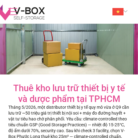
Thuê kho lưu trữ thiết bị y tế
và dược phẩm tại TPHCM
Tháng 5/2026, một distributor thiết bị y tế quy mô vừa ở Q9 cần
lưu trữ ~50 triệu giá trị thiết bị nội soi + máy đo đường huyết +
vật tư tiêu hao chờ phân phối. Yêu cầu: climate-controlled theo
tiêu chuẩn GSP (Good Storage Practices) — nhiệt độ 15-25°C,
độ ẩm dưới 70%, security cao. Sau khi check 3 facility, chọn V-
Box Phước Long thuê kho 25m² — climate-controlled chuẩn,