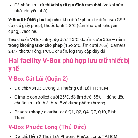
Cá nhân lưu trữ
thiết bị y tế gia đình tạm thời
(vd khi sửa
nhà, chuyển nhà).
V-Box KHÔNG phù hợp cho:
kho dược phẩm kê đơn (cần GSP
đầy đủ giấy phép), thuốc lạnh 2-8°C (cần kho lạnh chuyên
dụng), vaccine.
Tiêu chuẩn V-Box: nhiệt độ dưới 25°C, độ ẩm dưới 55% —
nằm
trong khoảng GSP cho phép
(15-25°C, ẩm dưới 70%). Camera
24/7, thẻ từ riêng, PCCC chuẩn, log truy cập đầy đủ.
Hai facility V-Box phù hợp lưu trữ thiết bị
y tế
V-Box Cát Lái (Quận 2)
Địa chỉ: 934D3 Đường D, Phường Cát Lái, TP.HCM
Climate-controlled dưới 25°C, độ ẩm dưới 55% — đúng tiêu
chuẩn lưu trữ thiết bị y tế và dược phẩm thường.
Phục vụ shop / distributor ở Q1, Q2, Q4, Q7, Q10, Bình
Thạnh.
V-Box Phước Long (Thủ Đức)
Địa chỉ: Hẻm 2 Thuỷ Lợi, Phường Phước Long, TP.HCM