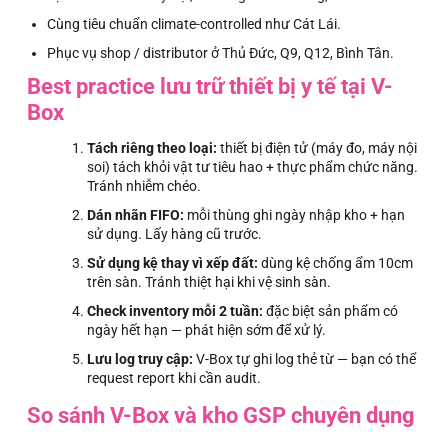
Cùng tiêu chuẩn climate-controlled như Cát Lái.
Phục vụ shop / distributor ở Thủ Đức, Q9, Q12, Bình Tân.
Best practice lưu trữ thiết bị y tế tại V-
Box
Tách riêng theo loại:
thiết bị điện tử (máy đo, máy nội
soi) tách khỏi vật tư tiêu hao + thực phẩm chức năng.
Tránh nhiễm chéo.
Dán nhãn FIFO:
mỗi thùng ghi ngày nhập kho + hạn
sử dụng. Lấy hàng cũ trước.
Sử dụng kệ thay vì xếp đất:
dùng kệ chống ẩm 10cm
trên sàn. Tránh thiệt hại khi vệ sinh sàn.
Check inventory mỗi 2 tuần:
đặc biệt sản phẩm có
ngày hết hạn — phát hiện sớm để xử lý.
Lưu log truy cập:
V-Box tự ghi log thẻ từ — bạn có thể
request report khi cần audit.
So sánh V-Box và kho GSP chuyên dụng