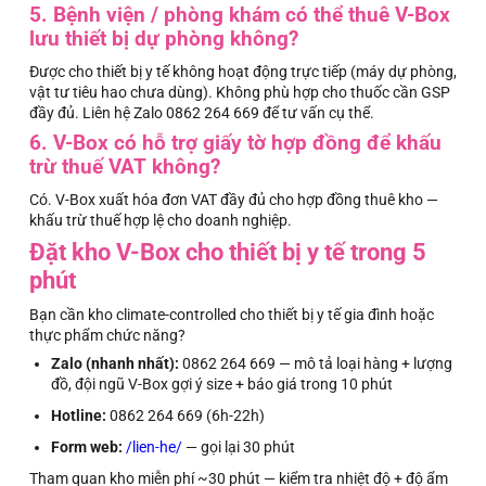
5. Bệnh viện / phòng khám có thể thuê V-Box
lưu thiết bị dự phòng không?
Được cho thiết bị y tế không hoạt động trực tiếp (máy dự phòng,
vật tư tiêu hao chưa dùng). Không phù hợp cho thuốc cần GSP
đầy đủ. Liên hệ Zalo 0862 264 669 để tư vấn cụ thể.
6. V-Box có hỗ trợ giấy tờ hợp đồng để khấu
trừ thuế VAT không?
Có. V-Box xuất hóa đơn VAT đầy đủ cho hợp đồng thuê kho —
khấu trừ thuế hợp lệ cho doanh nghiệp.
Đặt kho V-Box cho thiết bị y tế trong 5
phút
Bạn cần kho climate-controlled cho thiết bị y tế gia đình hoặc
thực phẩm chức năng?
Zalo (nhanh nhất):
0862 264 669 — mô tả loại hàng + lượng
đồ, đội ngũ V-Box gợi ý size + báo giá trong 10 phút
Hotline:
0862 264 669 (6h-22h)
Form web:
/lien-he/
— gọi lại 30 phút
Tham quan kho miễn phí ~30 phút — kiểm tra nhiệt độ + độ ẩm