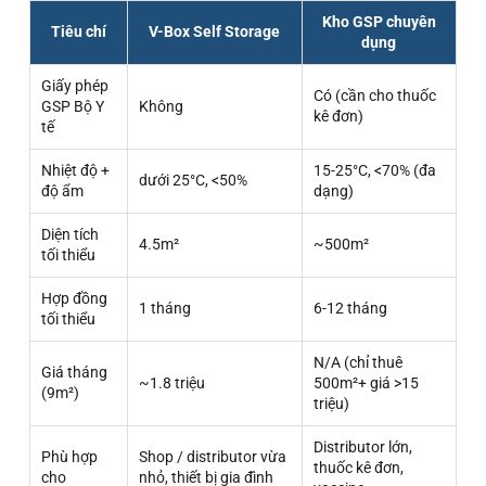
Kho GSP chuyên
Tiêu chí
V-Box Self Storage
dụng
Giấy phép
Có (cần cho thuốc
GSP Bộ Y
Không
kê đơn)
tế
Nhiệt độ +
15-25°C, <70% (đa
dưới 25°C, <50%
độ ẩm
dạng)
Diện tích
4.5m²
~500m²
tối thiểu
Hợp đồng
1 tháng
6-12 tháng
tối thiểu
N/A (chỉ thuê
Giá tháng
~1.8 triệu
500m²+ giá >15
(9m²)
triệu)
Distributor lớn,
Phù hợp
Shop / distributor vừa
thuốc kê đơn,
cho
nhỏ, thiết bị gia đình