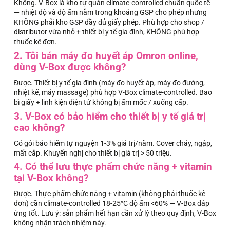
Không. V-Box là kho tự quản climate-controlled chuẩn quốc tế
— nhiệt độ và độ ẩm nằm trong khoảng GSP cho phép nhưng
KHÔNG phải kho GSP đầy đủ giấy phép. Phù hợp cho shop /
distributor vừa nhỏ + thiết bị y tế gia đình, KHÔNG phù hợp
thuốc kê đơn.
2. Tôi bán máy đo huyết áp Omron online,
dùng V-Box được không?
Được. Thiết bị y tế gia đình (máy đo huyết áp, máy đo đường,
nhiệt kế, máy massage) phù hợp V-Box climate-controlled. Bao
bì giấy + linh kiện điện tử không bị ẩm mốc / xuống cấp.
3. V-Box có bảo hiểm cho thiết bị y tế giá trị
cao không?
Có gói bảo hiểm tự nguyện 1-3% giá trị/năm. Cover cháy, ngập,
mất cắp. Khuyến nghị cho thiết bị giá trị > 50 triệu.
4. Có thể lưu thực phẩm chức năng + vitamin
tại V-Box không?
Được. Thực phẩm chức năng + vitamin (không phải thuốc kê
đơn) cần climate-controlled 18-25°C độ ẩm <60% — V-Box đáp
ứng tốt. Lưu ý: sản phẩm hết hạn cần xử lý theo quy định, V-Box
không nhận trách nhiệm này.