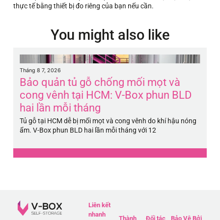
thực tế bằng thiết bị đo riêng của bạn nếu cần.
You might also like
Tháng 8 7, 2026
Th
Bảo quản tủ gỗ chống mối mọt và
B
cong vênh tại HCM: V-Box phun BLD
H
hai lần mỗi tháng
5
Tủ gỗ tại HCM dễ bị mối mọt và cong vênh do khí hậu nóng
Pi
ẩm. V-Box phun BLD hai lần mỗi tháng với 12
má
Liên kết
nhanh
Thành
Đối tác
Bảo Vệ Bởi