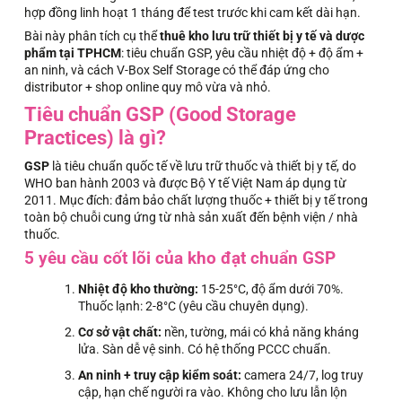
hợp đồng linh hoạt 1 tháng để test trước khi cam kết dài hạn.
Bài này phân tích cụ thể
thuê kho lưu trữ thiết bị y tế và dược
phẩm tại TPHCM
: tiêu chuẩn GSP, yêu cầu nhiệt độ + độ ẩm +
an ninh, và cách V-Box Self Storage có thể đáp ứng cho
distributor + shop online quy mô vừa và nhỏ.
Tiêu chuẩn GSP (Good Storage
Practices) là gì?
GSP
là tiêu chuẩn quốc tế về lưu trữ thuốc và thiết bị y tế, do
WHO ban hành 2003 và được Bộ Y tế Việt Nam áp dụng từ
2011. Mục đích: đảm bảo chất lượng thuốc + thiết bị y tế trong
toàn bộ chuỗi cung ứng từ nhà sản xuất đến bệnh viện / nhà
thuốc.
5 yêu cầu cốt lõi của kho đạt chuẩn GSP
Nhiệt độ kho thường:
15-25°C, độ ẩm dưới 70%.
Thuốc lạnh: 2-8°C (yêu cầu chuyên dụng).
Cơ sở vật chất:
nền, tường, mái có khả năng kháng
lửa. Sàn dễ vệ sinh. Có hệ thống PCCC chuẩn.
An ninh + truy cập kiểm soát:
camera 24/7, log truy
cập, hạn chế người ra vào. Không cho lưu lẫn lộn