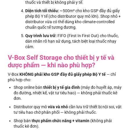
thuốc và thiết bị không phải y tế.
Diện tích tối thiểu:
~500m² cho kho GSP đầy đủ giấy
phép Bộ Y tế (cho distributor quy mô lớn). Shop nhỏ +
distributor vừa có thể dùng kho climate-controlled
chuẩn quốc tế tương đương.
Quy trình lưu trữ:
FIFO (First In First Out) cho thuốc,
dán nhãn rõ hạn sử dụng, tách biệt loại thuốc nhạy
cảm.
V-Box Self Storage cho thiết bị y tế và
dược phẩm — khi nào phù hợp?
V-Box
KHÔNG phải kho GSP đầy đủ giấy phép Bộ Y tế
— chỉ
phù hợp cho:
Shop online bán
thiết bị y tế gia đình
(máy đo huyết áp, máy
đo đường, nhiệt kế, vật tư tiêu hao) — không phải thuốc kê
đơn.
Distributor quy mô
vừa và nhỏ
cần lưu trữ thiết bị nội soi, vật
tư tiêu hao chờ phân phối — không phải thuốc.
Shop bán
thực phẩm chức năng + vitamin
(không phải
thuốc kê đơn).