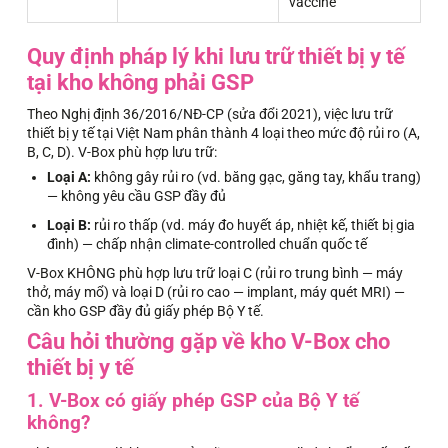
vaccine
Quy định pháp lý khi lưu trữ thiết bị y tế
tại kho không phải GSP
Theo Nghị định 36/2016/NĐ-CP (sửa đổi 2021), việc lưu trữ
thiết bị y tế tại Việt Nam phân thành 4 loại theo mức độ rủi ro (A,
B, C, D). V-Box phù hợp lưu trữ:
Loại A:
không gây rủi ro (vd. băng gạc, găng tay, khẩu trang)
— không yêu cầu GSP đầy đủ
Loại B:
rủi ro thấp (vd. máy đo huyết áp, nhiệt kế, thiết bị gia
đình) — chấp nhận climate-controlled chuẩn quốc tế
V-Box KHÔNG phù hợp lưu trữ loại C (rủi ro trung bình — máy
thở, máy mổ) và loại D (rủi ro cao — implant, máy quét MRI) —
cần kho GSP đầy đủ giấy phép Bộ Y tế.
Câu hỏi thường gặp về kho V-Box cho
thiết bị y tế
1. V-Box có giấy phép GSP của Bộ Y tế
không?