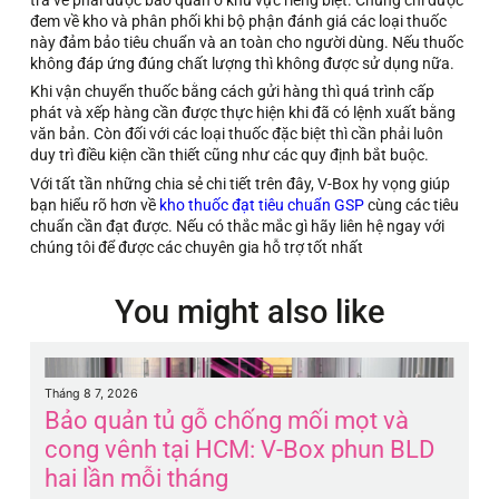
đem về kho và phân phối khi bộ phận đánh giá các loại thuốc
này đảm bảo tiêu chuẩn và an toàn cho người dùng. Nếu thuốc
không đáp ứng đúng chất lượng thì không được sử dụng nữa.
Khi vận chuyển thuốc bằng cách gửi hàng thì quá trình cấp
phát và xếp hàng cần được thực hiện khi đã có lệnh xuất bằng
văn bản. Còn đối với các loại thuốc đặc biệt thì cần phải luôn
duy trì điều kiện cần thiết cũng như các quy định bắt buộc.
Với tất tần những chia sẻ chi tiết trên đây, V-Box hy vọng giúp
bạn hiểu rõ hơn về
kho thuốc đạt tiêu chuẩn GSP
cùng các tiêu
chuẩn cần đạt được. Nếu có thắc mắc gì hãy liên hệ ngay với
chúng tôi để được các chuyên gia hỗ trợ tốt nhất
You might also like
Tháng 8 7, 2026
Th
Bảo quản tủ gỗ chống mối mọt và
B
cong vênh tại HCM: V-Box phun BLD
H
hai lần mỗi tháng
5