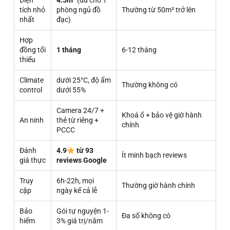
Diện
4.5m²
(đủ cho 1
tích nhỏ
phòng ngủ đồ
Thường từ 50m² trở lên
nhất
đạc)
Hợp
đồng tối
1 tháng
6-12 tháng
thiểu
Climate
dưới 25°C, độ ẩm
Thường không có
control
dưới 55%
Camera 24/7 +
Khoá ổ + bảo vệ giờ hành
An ninh
thẻ từ riêng +
chính
PCCC
Đánh
4.9
từ 93
Ít minh bạch reviews
giá thực
reviews Google
Truy
6h-22h, mọi
Thường giờ hành chính
cập
ngày kể cả lễ
Bảo
Gói tự nguyện 1-
Đa số không có
hiểm
3% giá trị/năm