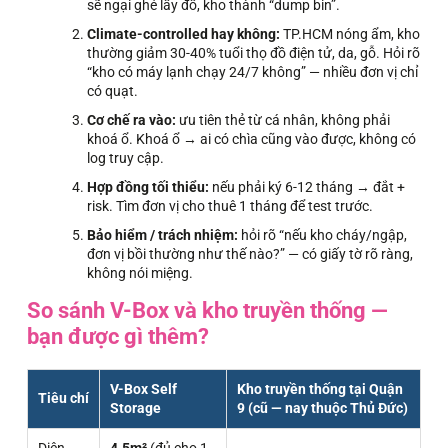
sẽ ngại ghé lấy đồ, kho thành “dump bin”.
Climate-controlled hay không:
TP.HCM nóng ẩm, kho
thường giảm 30-40% tuổi thọ đồ điện tử, da, gỗ. Hỏi rõ
“kho có máy lạnh chạy 24/7 không” — nhiều đơn vị chỉ
có quạt.
Cơ chế ra vào:
ưu tiên thẻ từ cá nhân, không phải
khoá ổ. Khoá ổ → ai có chìa cũng vào được, không có
log truy cập.
Hợp đồng tối thiểu:
nếu phải ký 6-12 tháng → đắt +
risk. Tìm đơn vị cho thuê 1 tháng để test trước.
Bảo hiểm / trách nhiệm:
hỏi rõ “nếu kho cháy/ngập,
đơn vị bồi thường như thế nào?” — có giấy tờ rõ ràng,
không nói miệng.
So sánh V-Box và kho truyền thống —
bạn được gì thêm?
V-Box Self
Kho truyền thống tại Quận
Tiêu chí
Storage
9 (cũ — nay thuộc Thủ Đức)