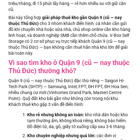
triệu/tháng, đi 15 phút lấy hàng — rẻ hơn nhiều so với giữ căn
cũ.
Bài này tổng hợp
giải pháp thuê kho gần Quận 9 (cũ — nay
thuộc Thủ Đức)
cho 3 nhóm khách điển hình: cá nhân cần gửi
đồ khi chuyển nhà hoặc sửa nhà, chủ shop online cần kho hàng
linh hoạt, và doanh nghiệp SMB cần thêm chỗ chứa. V-Box Self
Storage có 2 cơ sở phục vụ trực tiếp khách Quận 9 (cũ — nay
thuộc Thủ Đức) — bạn không cần thuê hẳn nhà kho lớn để giải
bài toán này.
Vì sao tìm kho ở Quận 9 (cũ — nay thuộc
Thủ Đức) thường khó?
Quận 9 (cũ — nay thuộc Thủ Đức) đặc thù riêng — Saigon Hi-
Tech Park (SHTP) — Samsung, Intel, FPT; ĐH FPT, ĐH Hoa Sen;
nhiều chung cư mới (Vinhomes Grand Park, Masteri Centre
Point). Quỹ đất kho bãi gần như không còn trong nội khu.
Khách thuê kho gặp 3 vấn đề điển hình:
Kho rẻ nhưng không an toàn:
kho nhà dân hoặc kho
tạm thường ẩm, không khoá riêng, không bảo hiểm.
Đồ điện tử, da, gỗ, giấy tờ xuống cấp sau 3-6 tháng.
Kho chuyên nghiệp nhưng quá lớn:
các đơn vị