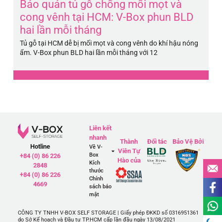
Bảo quản tủ gỗ chống mối mọt và
B
cong vênh tại HCM: V-Box phun BLD
H
hai lần mỗi tháng
5
Tủ gỗ tại HCM dễ bị mối mọt và cong vênh do khí hậu nóng
Pi
ẩm. V-Box phun BLD hai lần mỗi tháng với 12
má
Liên kết
nhanh
Thành
Đối tác
Bảo Vệ Bởi
Hotline
Về V-
Viên Tự
Box
+84 (0) 86 226
Hào của
Kích
2848
thước
+84 (0) 86 226
Chính
4669
sách bảo
mật
CÔNG TY TNHH V-BOX SELF STORAGE | Giấy phép ĐKKD số 0316951361
do Sở Kế hoạch và Đầu tư TP.HCM cấp lần đầu ngày 13/08/2021