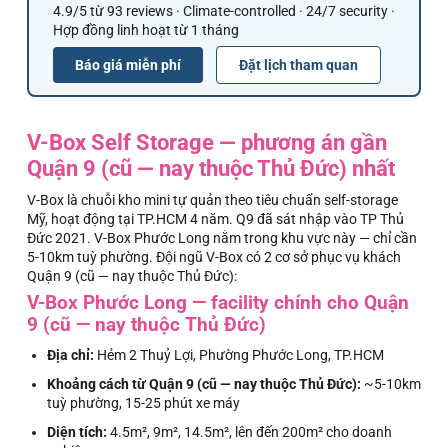
4.9/5 từ 93 reviews · Climate-controlled · 24/7 security ·
Hợp đồng linh hoạt từ 1 tháng
Báo giá miễn phí
Đặt lịch tham quan
V-Box Self Storage — phương án gần
Quận 9 (cũ — nay thuộc Thủ Đức) nhất
V-Box là chuỗi kho mini tự quản theo tiêu chuẩn self-storage
Mỹ, hoạt động tại TP.HCM 4 năm. Q9 đã sát nhập vào TP Thủ
Đức 2021. V-Box Phước Long nằm trong khu vực này — chỉ cần
5-10km tuỳ phường. Đội ngũ V-Box có 2 cơ sở phục vụ khách
Quận 9 (cũ — nay thuộc Thủ Đức):
V-Box Phước Long — facility chính cho Quận
9 (cũ — nay thuộc Thủ Đức)
Địa chỉ:
Hẻm 2 Thuỷ Lợi, Phường Phước Long, TP.HCM
Khoảng cách từ Quận 9 (cũ — nay thuộc Thủ Đức):
~5-10km
tuỳ phường, 15-25 phút xe máy
Diện tích:
4.5m², 9m², 14.5m², lên đến 200m² cho doanh