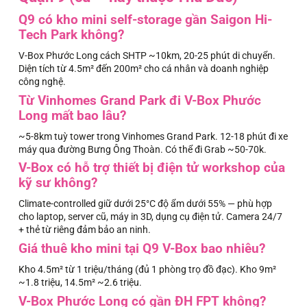
Q9 có kho mini self-storage gần Saigon Hi-
Tech Park không?
V-Box Phước Long cách SHTP ~10km, 20-25 phút di chuyển.
Diện tích từ 4.5m² đến 200m² cho cá nhân và doanh nghiệp
công nghệ.
Từ Vinhomes Grand Park đi V-Box Phước
Long mất bao lâu?
~5-8km tuỳ tower trong Vinhomes Grand Park. 12-18 phút đi xe
máy qua đường Bưng Ông Thoàn. Có thể đi Grab ~50-70k.
V-Box có hỗ trợ thiết bị điện tử workshop của
kỹ sư không?
Climate-controlled giữ dưới 25°C độ ẩm dưới 55% — phù hợp
cho laptop, server cũ, máy in 3D, dụng cụ điện tử. Camera 24/7
+ thẻ từ riêng đảm bảo an ninh.
Giá thuê kho mini tại Q9 V-Box bao nhiêu?
Kho 4.5m² từ 1 triệu/tháng (đủ 1 phòng trọ đồ đạc). Kho 9m²
~1.8 triệu, 14.5m² ~2.6 triệu.
V-Box Phước Long có gần ĐH FPT không?