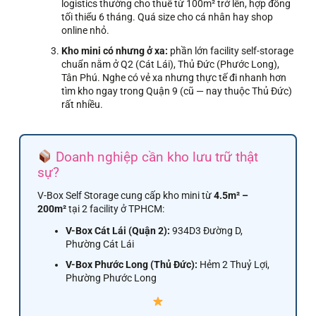
logistics thường cho thuê từ 100m² trở lên, hợp đồng
tối thiểu 6 tháng. Quá size cho cá nhân hay shop
online nhỏ.
Kho mini có nhưng ở xa:
phần lớn facility self-storage
chuẩn nằm ở Q2 (Cát Lái), Thủ Đức (Phước Long),
Tân Phú. Nghe có vẻ xa nhưng thực tế đi nhanh hơn
tìm kho ngay trong Quận 9 (cũ — nay thuộc Thủ Đức)
rất nhiều.
Doanh nghiệp cần kho lưu trữ thật
sự?
V-Box Self Storage cung cấp kho mini từ
4.5m² –
200m²
tại 2 facility ở TPHCM:
V-Box Cát Lái (Quận 2):
934D3 Đường D,
Phường Cát Lái
V-Box Phước Long (Thủ Đức):
Hẻm 2 Thuỷ Lợi,
Phường Phước Long