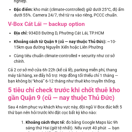
nghiệp.
Đặc điểm:
kho mát (climate-controlled) giữ dưới 25°C, độ ẩm
dưới 55%. Camera 24/7, thẻ từ ra vào riêng, PCCC chuẩn.
V-Box Cát Lái — backup option
Địa chỉ:
934D3 Đường D, Phường Cát Lái, TP.HCM
Khoảng cách từ Quận 9 (cũ — nay thuộc Thủ Đức):
~10-
15km qua đường Nguyễn Xiển hoặc Liên Phường
Cùng tiêu chuẩn climate-controlled + security như cơ sở
chính.
Cả 2 cơ sở mở cửa 6h-22h (kể cả lễ), parking miễn phí, thang
máy tải hàng, xe đẩy hỗ trợ. Hợp đồng tối thiểu chỉ 1 tháng —
bạn không bị “khoá” 6-12 tháng như thuê kho truyền thống.
5 tiêu chí check trước khi chốt thuê kho
gần Quận 9 (cũ — nay thuộc Thủ Đức)
Sau 4 năm phục vụ khách khu vực này, đội ngũ V-Box đúc kết 5
thứ bạn nên hỏi trước khi đặt cọc bất kỳ kho nào:
Khoảng cách thực tế:
đo bằng Google Maps lúc 9h
sáng thứ Hai (giờ tệ nhất). Nếu vượt 40 phút → bạn