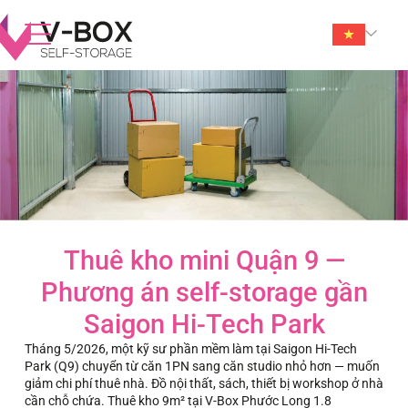
Thuê kho mini Quận 9 —
Phương án self-storage gần
Saigon Hi-Tech Park
Tháng 5/2026, một kỹ sư phần mềm làm tại Saigon Hi-Tech
Park (Q9) chuyển từ căn 1PN sang căn studio nhỏ hơn — muốn
giảm chi phí thuê nhà. Đồ nội thất, sách, thiết bị workshop ở nhà
cần chỗ chứa. Thuê kho 9m² tại V-Box Phước Long 1.8