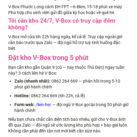
V-Box Phước Long cách ĐH FPT ~6-8km, 15-18 phút xe máy.
Phù hợp cho sinh viên gửi đồ giữa kỳ học hoặc về quê hè.
Tôi cần kho 24/7, V-Box có truy cập đêm
không?
V-Box mở cửa 6h-22h hàng ngày, kể cả lễ. Truy cập ngoài giờ
cần báo trước qua Zalo — đội ngũ hỗ trợ tuỳ tình huống đặc
biệt.
Đặt kho V-Box trong 5 phút
Bạn cần kho gần Quận 9 (cũ — nay thuộc Thủ Đức) ngay tuần
này? 3 cách liên hệ V-Box:
Zalo (nhanh nhất):
0862 264 669 — phản hồi trong 5-10
phút giờ hành chính
Hotline:
0862 264 669 (6h-22h, cả lễ)
Form web:
/lien-he/
— đội ngũ V-Box gọi lại trong 30 phút giờ
hành chính
Nếu bạn chưa chắc cần diện tích bao nhiêu, gửi cho V-Box ảnh
đồ qua Zalo — đội ngũ sẽ ước lượng kho phù hợp + báo giá luôn.
Không cần phải đến tận nơi mới biết cần size nào.