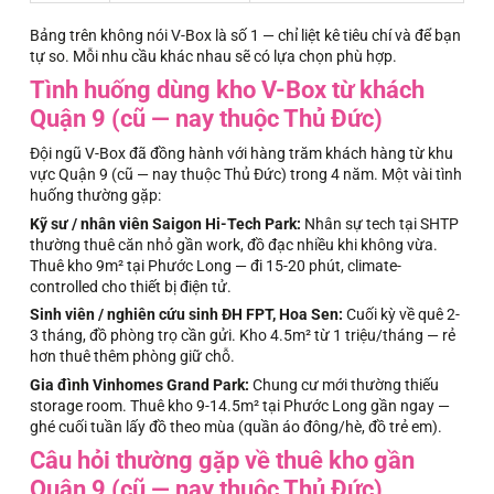
Bảng trên không nói V-Box là số 1 — chỉ liệt kê tiêu chí và để bạn
tự so. Mỗi nhu cầu khác nhau sẽ có lựa chọn phù hợp.
Tình huống dùng kho V-Box từ khách
Quận 9 (cũ — nay thuộc Thủ Đức)
Đội ngũ V-Box đã đồng hành với hàng trăm khách hàng từ khu
vực Quận 9 (cũ — nay thuộc Thủ Đức) trong 4 năm. Một vài tình
huống thường gặp:
Kỹ sư / nhân viên Saigon Hi-Tech Park:
Nhân sự tech tại SHTP
thường thuê căn nhỏ gần work, đồ đạc nhiều khi không vừa.
Thuê kho 9m² tại Phước Long — đi 15-20 phút, climate-
controlled cho thiết bị điện tử.
Sinh viên / nghiên cứu sinh ĐH FPT, Hoa Sen:
Cuối kỳ về quê 2-
3 tháng, đồ phòng trọ cần gửi. Kho 4.5m² từ 1 triệu/tháng — rẻ
hơn thuê thêm phòng giữ chỗ.
Gia đình Vinhomes Grand Park:
Chung cư mới thường thiếu
storage room. Thuê kho 9-14.5m² tại Phước Long gần ngay —
ghé cuối tuần lấy đồ theo mùa (quần áo đông/hè, đồ trẻ em).
Câu hỏi thường gặp về thuê kho gần
Quận 9 (cũ — nay thuộc Thủ Đức)