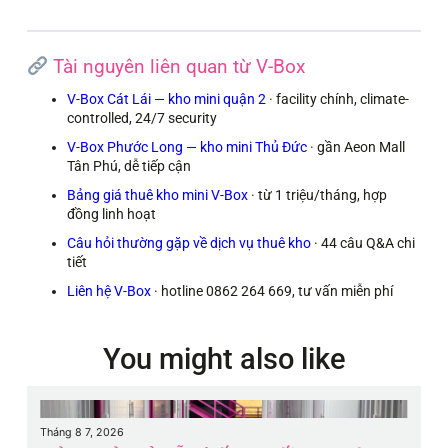
Tài nguyên liên quan từ V-Box
V-Box Cát Lái — kho mini quận 2
· facility chính, climate-
controlled, 24/7 security
V-Box Phước Long — kho mini Thủ Đức
· gần Aeon Mall
Tân Phú, dễ tiếp cận
Bảng giá thuê kho mini V-Box
· từ 1 triệu/tháng, hợp
đồng linh hoạt
Câu hỏi thường gặp về dịch vụ thuê kho
· 44 câu Q&A chi
tiết
Liên hệ V-Box
· hotline 0862 264 669, tư vấn miễn phí
You might also like
Tháng 8 7, 2026
Th