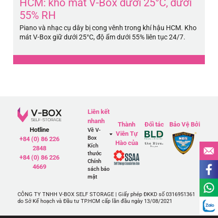
HCM: kho mát V-Box dưới 25°C, dưới
m
55% RH
d
Piano và nhạc cụ dây bị cong vênh trong khí hậu HCM. Kho
Bả
mát V-Box giữ dưới 25°C, độ ẩm dưới 55% liên tục 24/7.
ẩm
Liên kết
nhanh
Thành
Đối tác
Bảo Vệ Bởi
Hotline
Về V-
Viên Tự
Box
+84 (0) 86 226
Hào của
Kích
2848
thước
+84 (0) 86 226
Chính
4669
sách bảo
mật
CÔNG TY TNHH V-BOX SELF STORAGE | Giấy phép ĐKKD số 0316951361
do Sở Kế hoạch và Đầu tư TP.HCM cấp lần đầu ngày 13/08/2021