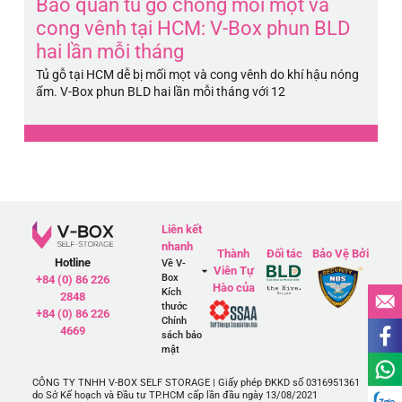
Bảo quản tủ gỗ chống mối mọt và
B
cong vênh tại HCM: V-Box phun BLD
H
hai lần mỗi tháng
5
Tủ gỗ tại HCM dễ bị mối mọt và cong vênh do khí hậu nóng
Pi
ẩm. V-Box phun BLD hai lần mỗi tháng với 12
má
Liên kết
nhanh
Thành
Đối tác
Bảo Vệ Bởi
Hotline
Về V-
Viên Tự
Box
+84 (0) 86 226
Hào của
Kích
2848
thước
+84 (0) 86 226
Chính
4669
sách bảo
mật
CÔNG TY TNHH V-BOX SELF STORAGE | Giấy phép ĐKKD số 0316951361
do Sở Kế hoạch và Đầu tư TP.HCM cấp lần đầu ngày 13/08/2021