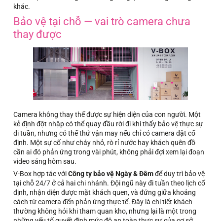
khác.
Bảo vệ tại chỗ — vai trò camera chưa
thay được
Camera không thay thế được sự hiện diện của con người. Một
kẻ định đột nhập có thể quay đầu rời đi khi thấy bảo vệ thực sự
đi tuần, nhưng có thể thử vận may nếu chỉ có camera đặt cố
định. Một sự cố như cháy nhỏ, rò rỉ nước hay khách quên đồ
cần ai đó phản ứng trong vài phút, không phải đợi xem lại đoạn
video sáng hôm sau.
V-Box hợp tác với
Công ty bảo vệ Ngày & Đêm
để duy trì bảo vệ
tại chỗ 24/7 ở cả hai chi nhánh. Đội ngũ này đi tuần theo lịch cố
định, nhận diện được mặt khách quen, và đứng giữa khoảng
cách từ camera đến phản ứng thực tế. Đây là chi tiết khách
thường không hỏi khi tham quan kho, nhưng lại là một trong
những yếu tố quyết định mức độ an toàn thực sự của cơ sở.