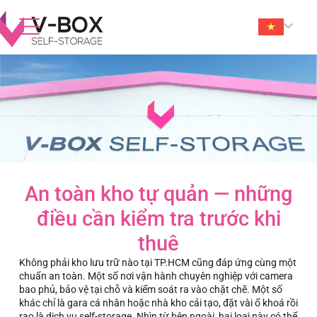
An toàn kho tự quản — những
điều cần kiểm tra trước khi
thuê
Không phải kho lưu trữ nào tại TP.HCM cũng đáp ứng cùng một
chuẩn an toàn. Một số nơi vận hành chuyên nghiệp với camera
bao phủ, bảo vệ tại chỗ và kiểm soát ra vào chặt chẽ. Một số
khác chỉ là gara cá nhân hoặc nhà kho cải tạo, đặt vài ổ khoá rồi
rao là dịch vụ self-storage. Nhìn từ bên ngoài, hai loại này có thể