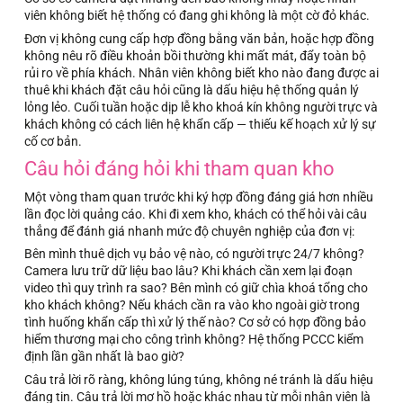
viên không biết hệ thống có đang ghi không là một cờ đỏ khác.
Đơn vị không cung cấp hợp đồng bằng văn bản, hoặc hợp đồng
không nêu rõ điều khoản bồi thường khi mất mát, đẩy toàn bộ
rủi ro về phía khách. Nhân viên không biết kho nào đang được ai
thuê khi khách đặt câu hỏi cũng là dấu hiệu hệ thống quản lý
lỏng lẻo. Cuối tuần hoặc dịp lễ kho khoá kín không người trực và
khách không có cách liên hệ khẩn cấp — thiếu kế hoạch xử lý sự
cố cơ bản.
Câu hỏi đáng hỏi khi tham quan kho
Một vòng tham quan trước khi ký hợp đồng đáng giá hơn nhiều
lần đọc lời quảng cáo. Khi đi xem kho, khách có thể hỏi vài câu
thẳng để đánh giá nhanh mức độ chuyên nghiệp của đơn vị:
Bên mình thuê dịch vụ bảo vệ nào, có người trực 24/7 không?
Camera lưu trữ dữ liệu bao lâu? Khi khách cần xem lại đoạn
video thì quy trình ra sao? Bên mình có giữ chìa khoá tổng cho
kho khách không? Nếu khách cần ra vào kho ngoài giờ trong
tình huống khẩn cấp thì xử lý thế nào? Cơ sở có hợp đồng bảo
hiểm thương mại cho công trình không? Hệ thống PCCC kiểm
định lần gần nhất là bao giờ?
Câu trả lời rõ ràng, không lúng túng, không né tránh là dấu hiệu
đáng tin. Câu trả lời mơ hồ hoặc khác nhau từ mỗi nhân viên là