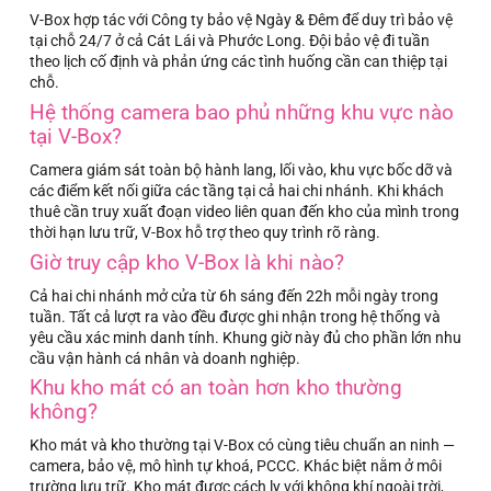
V-Box hợp tác với Công ty bảo vệ Ngày & Đêm để duy trì bảo vệ
tại chỗ 24/7 ở cả Cát Lái và Phước Long. Đội bảo vệ đi tuần
theo lịch cố định và phản ứng các tình huống cần can thiệp tại
chỗ.
Hệ thống camera bao phủ những khu vực nào
tại V-Box?
Camera giám sát toàn bộ hành lang, lối vào, khu vực bốc dỡ và
các điểm kết nối giữa các tầng tại cả hai chi nhánh. Khi khách
thuê cần truy xuất đoạn video liên quan đến kho của mình trong
thời hạn lưu trữ, V-Box hỗ trợ theo quy trình rõ ràng.
Giờ truy cập kho V-Box là khi nào?
Cả hai chi nhánh mở cửa từ 6h sáng đến 22h mỗi ngày trong
tuần. Tất cả lượt ra vào đều được ghi nhận trong hệ thống và
yêu cầu xác minh danh tính. Khung giờ này đủ cho phần lớn nhu
cầu vận hành cá nhân và doanh nghiệp.
Khu kho mát có an toàn hơn kho thường
không?
Kho mát và kho thường tại V-Box có cùng tiêu chuẩn an ninh —
camera, bảo vệ, mô hình tự khoá, PCCC. Khác biệt nằm ở môi
trường lưu trữ. Kho mát được cách ly với không khí ngoài trời,