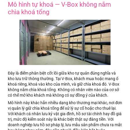
Mô hình tự khoá — V-Box không nắm
chìa khoá tổng
Đây là điểm phân biệt cốt lõi giữa kho tự quản đúng nghĩa và
kho lưu trữ thông thường. Tại V-Box, khách mua hoặc mang ổ
khoá riêng, khoá vào kho của mình, và giữ chìa khoá đó. V-Box
không nắm chìa khoá tổng. Không có nhân viên nào của cơ sở
có thể mở kho khách mà không có sự đồng ý của khách.
Mô hình này khác hẳn nhiều dạng kho thương mại khác, nơi đơn
vị quản lý giữ chìa khoá tổng để xử lý sự cố hoặc cho thuê lại.
Với khách cá nhân lưu kỷ vật gia đình, hồ sơ tài chính hay đồ giá
trị, mức độ kiểm soát này là khác biệt thật sự đáng tiền. Với
doanh nghiệp lưu hồ sơ pháp lý, lưu mẫu sản phẩm chưa ra mắt