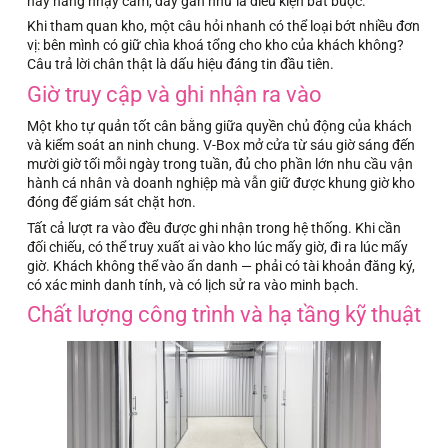
hay hàng nhạy cảm, đây gần như là điều kiện bắt buộc.
Khi tham quan kho, một câu hỏi nhanh có thể loại bớt nhiều đơn
vị: bên mình có giữ chìa khoá tổng cho kho của khách không?
Câu trả lời chân thật là dấu hiệu đáng tin đầu tiên.
Giờ truy cập và ghi nhận ra vào
Một kho tự quản tốt cân bằng giữa quyền chủ động của khách
và kiểm soát an ninh chung. V-Box mở cửa từ sáu giờ sáng đến
mười giờ tối mỗi ngày trong tuần, đủ cho phần lớn nhu cầu vận
hành cá nhân và doanh nghiệp mà vẫn giữ được khung giờ kho
đóng để giám sát chặt hơn.
Tất cả lượt ra vào đều được ghi nhận trong hệ thống. Khi cần
đối chiếu, có thể truy xuất ai vào kho lúc mấy giờ, đi ra lúc mấy
giờ. Khách không thể vào ẩn danh — phải có tài khoản đăng ký,
có xác minh danh tính, và có lịch sử ra vào minh bạch.
Chất lượng công trình và hạ tầng kỹ thuật