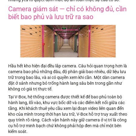
Camera giám sát — chỉ có không đủ, cần
biết bao phủ và lưu trữ ra sao
Hầu hết kho hiện đại đều lắp camera. Câu hỏi quan trọng hơn là
camera bao phủ những đâu, độ phân giải bao nhiêu, dữ liệu lưu
trữ trong bao lâu, và ai có quyền xem khi cần. Một dàn camera
đặt ở sảnh nhưng bỏ trống hành lang sâu bên trong gần như
không có giá trị thực tế.
Tại V-Box, hệ thống camera được thiết kế để bao phủ toàn bộ
hành lang, lối vào, khu vực bốc dỡ và các điểm kết nối giữa các
tầng. Khi khách thuê yêu cầu xem lại đoạn video liên quan đến
kho của mình trong thời hạn lưu trữ, V-Box hỗ trợ truy xuất theo
quy trình rõ ràng. Cách vận hành này giữ camera ở vị trí là công
cụ hỗ trợ minh bạch chứ không phải hộp đen mà chỉ một bên
kiểm soát.