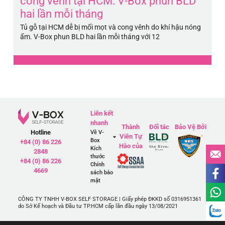
cong vênh tại HCM: V-Box phun BLD
H
hai lần mỗi tháng
5
Tủ gỗ tại HCM dễ bị mối mọt và cong vênh do khí hậu nóng
Pi
ẩm. V-Box phun BLD hai lần mỗi tháng với 12
má
Liên kết
nhanh
Thành
Đối tác
Bảo Vệ Bởi
Hotline
Về V-
Viên Tự
Box
+84 (0) 86 226
Hào của
Kích
2848
thước
+84 (0) 86 226
Chính
4669
sách bảo
mật
CÔNG TY TNHH V-BOX SELF STORAGE | Giấy phép ĐKKD số 0316951361
do Sở Kế hoạch và Đầu tư TP.HCM cấp lần đầu ngày 13/08/2021