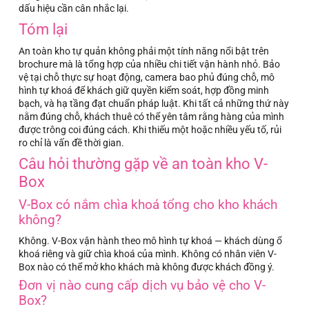
dấu hiệu cần cân nhắc lại.
Tóm lại
An toàn kho tự quản không phải một tính năng nổi bật trên
brochure mà là tổng hợp của nhiều chi tiết vận hành nhỏ. Bảo
vệ tại chỗ thực sự hoạt động, camera bao phủ đúng chỗ, mô
hình tự khoá để khách giữ quyền kiểm soát, hợp đồng minh
bạch, và hạ tầng đạt chuẩn pháp luật. Khi tất cả những thứ này
nằm đúng chỗ, khách thuê có thể yên tâm rằng hàng của mình
được trông coi đúng cách. Khi thiếu một hoặc nhiều yếu tố, rủi
ro chỉ là vấn đề thời gian.
Câu hỏi thường gặp về an toàn kho V-
Box
V-Box có nắm chìa khoá tổng cho kho khách
không?
Không. V-Box vận hành theo mô hình tự khoá — khách dùng ổ
khoá riêng và giữ chìa khoá của mình. Không có nhân viên V-
Box nào có thể mở kho khách mà không được khách đồng ý.
Đơn vị nào cung cấp dịch vụ bảo vệ cho V-
Box?