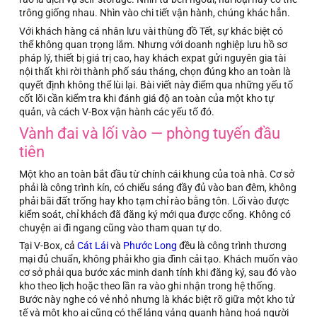
trông giống nhau. Nhìn vào chi tiết vận hành, chúng khác hẳn.
Với khách hàng cá nhân lưu vài thùng đồ Tết, sự khác biệt có
thể không quan trọng lắm. Nhưng với doanh nghiệp lưu hồ sơ
pháp lý, thiết bị giá trị cao, hay khách expat gửi nguyên gia tài
nội thất khi rời thành phố sáu tháng, chọn đúng kho an toàn là
quyết định không thể lùi lại. Bài viết này điểm qua những yếu tố
cốt lõi cần kiểm tra khi đánh giá độ an toàn của một kho tự
quản, và cách V-Box vận hành các yếu tố đó.
Vành đai và lối vào — phòng tuyến đầu
tiên
Một kho an toàn bắt đầu từ chính cái khung của toà nhà. Cơ sở
phải là công trình kín, có chiếu sáng đầy đủ vào ban đêm, không
phải bãi đất trống hay kho tạm chỉ rào bằng tôn. Lối vào được
kiểm soát, chỉ khách đã đăng ký mới qua được cổng. Không có
chuyện ai đi ngang cũng vào tham quan tự do.
Tại V-Box, cả
Cát Lái
và
Phước Long
đều là công trình thương
mại đủ chuẩn, không phải kho gia đình cải tạo. Khách muốn vào
cơ sở phải qua bước xác minh danh tính khi đăng ký, sau đó vào
kho theo lịch hoặc theo lần ra vào ghi nhận trong hệ thống.
Bước này nghe có vẻ nhỏ nhưng là khác biệt rõ giữa một kho tử
tế và một kho ai cũng có thể lảng vảng quanh hàng hoá người