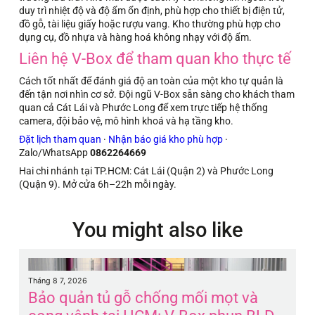
duy trì nhiệt độ và độ ẩm ổn định, phù hợp cho thiết bị điện tử,
đồ gỗ, tài liệu giấy hoặc rượu vang. Kho thường phù hợp cho
dụng cụ, đồ nhựa và hàng hoá không nhạy với độ ẩm.
Liên hệ V-Box để tham quan kho thực tế
Cách tốt nhất để đánh giá độ an toàn của một kho tự quản là
đến tận nơi nhìn cơ sở. Đội ngũ V-Box sẵn sàng cho khách tham
quan cả Cát Lái và Phước Long để xem trực tiếp hệ thống
camera, đội bảo vệ, mô hình khoá và hạ tầng kho.
Đặt lịch tham quan
·
Nhận báo giá kho phù hợp
·
Zalo/WhatsApp
0862264669
Hai chi nhánh tại TP.HCM: Cát Lái (Quận 2) và Phước Long
(Quận 9). Mở cửa 6h–22h mỗi ngày.
You might also like
Tháng 8 7, 2026
Th
Bảo quản tủ gỗ chống mối mọt và
B