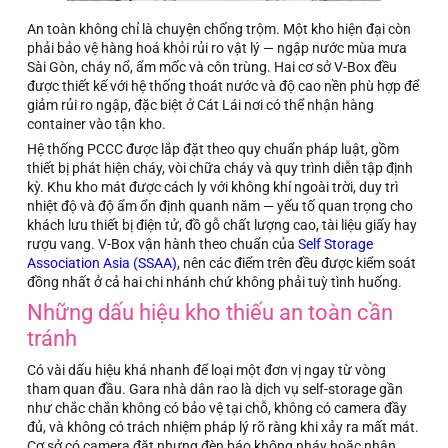
An toàn không chỉ là chuyện chống trộm. Một kho hiện đại còn
phải bảo vệ hàng hoá khỏi rủi ro vật lý — ngập nước mùa mưa
Sài Gòn, cháy nổ, ẩm mốc và côn trùng. Hai cơ sở V-Box đều
được thiết kế với hệ thống thoát nước và độ cao nền phù hợp để
giảm rủi ro ngập, đặc biệt ở Cát Lái nơi có thể nhận hàng
container vào tận kho.
Hệ thống PCCC được lắp đặt theo quy chuẩn pháp luật, gồm
thiết bị phát hiện cháy, vòi chữa cháy và quy trình diễn tập định
kỳ. Khu kho mát được cách ly với không khí ngoài trời, duy trì
nhiệt độ và độ ẩm ổn định quanh năm — yếu tố quan trọng cho
khách lưu thiết bị điện tử, đồ gỗ chất lượng cao, tài liệu giấy hay
rượu vang. V-Box vận hành theo chuẩn của
Self Storage
Association Asia (SSAA)
, nên các điểm trên đều được kiểm soát
đồng nhất ở cả hai chi nhánh chứ không phải tuỳ tình huống.
Những dấu hiệu kho thiếu an toàn cần
tránh
Có vài dấu hiệu khá nhanh để loại một đơn vị ngay từ vòng
tham quan đầu. Gara nhà dân rao là dịch vụ self-storage gần
như chắc chắn không có bảo vệ tại chỗ, không có camera đầy
đủ, và không có trách nhiệm pháp lý rõ ràng khi xảy ra mất mát.
Cơ sở có camera đặt nhưng đèn báo không nháy hoặc nhân