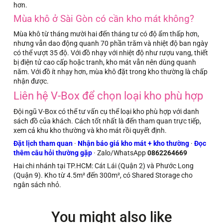
hơn.
Mùa khô ở Sài Gòn có cần kho mát không?
Mùa khô từ tháng mười hai đến tháng tư có độ ẩm thấp hơn,
nhưng vẫn dao động quanh 70 phần trăm và nhiệt độ ban ngày
có thể vượt 35 độ. Với đồ nhạy với nhiệt độ như rượu vang, thiết
bị điện tử cao cấp hoặc tranh, kho mát vẫn nên dùng quanh
năm. Với đồ ít nhạy hơn, mùa khô đặt trong kho thường là chấp
nhận được.
Liên hệ V-Box để chọn loại kho phù hợp
Đội ngũ V-Box có thể tư vấn cụ thể loại kho phù hợp với danh
sách đồ của khách. Cách tốt nhất là đến tham quan trực tiếp,
xem cả khu kho thường và kho mát rồi quyết định.
Đặt lịch tham quan
·
Nhận báo giá kho mát + kho thường
·
Đọc
thêm câu hỏi thường gặp
· Zalo/WhatsApp
0862264669
Hai chi nhánh tại TP.HCM: Cát Lái (Quận 2) và Phước Long
(Quận 9). Kho từ 4.5m² đến 300m², có Shared Storage cho
ngân sách nhỏ.
You might also like