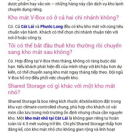
dược phẩm hay vắc-xin — những hàng này cần dịch vụ kho lạnh
chuyên dụng riêng.
Kho mát V-Box có ở cả hai chi nhánh không?
Có. Cả
Cát Lái
và
Phước Long
đều có khu kho mát với cùng tiêu
chuẩn vận hành. Khách có thể chọn chi nhánh thuận tiện với
nơi ở hoặc công ty.
Tôi có thể bắt đầu thuê kho thường rồi chuyển
sang kho mát sau không?
Có. Hợp đồng tại V-Box theo tháng, không có ràng buộc dài
hạn. Nếu khách phát hiện đồ của mình nhạy với khí hậu hơn dự
kiến, có thể chuyển sang kho mát ngay tháng tiếp theo. Đội ngũ
V-Box hỗ trợ điều phối việc chuyển kho.
Shared Storage có gì khác với một kho mát
nhỏ?
Shared Storage là box riêng kích thước 40x60x40cm đặt trong
khu vực climate-controlled chung, phù hợp cho khách có vài
món cần lưu trong môi trường ổn định nhưng chưa cần nguyên
kho. Một
kho mát nhỏ tại Cát Lái
là không gian riêng tư hoàn
toàn từ 4.5 mét vuông trở lên. Chi phí Shared Storage thấp hơn
đáng kể, còn kho mát nhỏ cho không gian rộng và linh hoạt