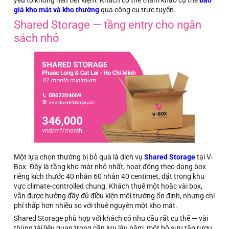
giá kho mát và kho thường
qua công cụ trực tuyến.
Shared Storage — tầng entry cho ngân
sách nhỏ
Một lựa chọn thường bị bỏ qua là dịch vụ
Shared Storage
tại V-
Box. Đây là tầng kho mát nhỏ nhất, hoạt động theo dạng box
riêng kích thước 40 nhân 60 nhân 40 centimet, đặt trong khu
vực climate-controlled chung. Khách thuê một hoặc vài box,
vẫn được hưởng đầy đủ điều kiện môi trường ổn định, nhưng chi
phí thấp hơn nhiều so với thuê nguyên một kho mát.
Shared Storage phù hợp với khách có nhu cầu rất cụ thể — vài
thùng tài liệu quan trọng cần lưu lâu năm, một bộ sưu tập rượu