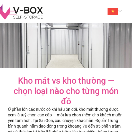
Kho mát vs kho thường —
chọn loại nào cho từng món
đồ
Ở phần lớn các nước có khí hậu ôn đới, kho mát thường được
xem là tuỳ chọn cao cấp — một lựa chọn thêm cho khách muốn
yên tâm hơn. Tại Sài Gòn, câu chuyện khác hẳn. Độ ẩm trung
bình quanh năm dao động trong khoảng 70 đến 85 phần trăm,
và có thể duy trì trên 85 phần trăm liên tục nhiều tháng trong