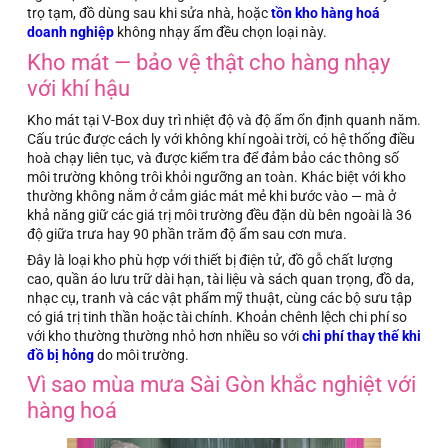
trọ tạm, đồ dùng sau khi sửa nhà, hoặc
tồn kho hàng hoá
doanh nghiệp
không nhạy ẩm đều chọn loại này.
Kho mát — bảo vệ thật cho hàng nhạy
với khí hậu
Kho mát tại V-Box duy trì nhiệt độ và độ ẩm ổn định quanh năm.
Cấu trúc được cách ly với không khí ngoài trời, có hệ thống điều
hoà chạy liên tục, và được kiểm tra để đảm bảo các thông số
môi trường không trôi khỏi ngưỡng an toàn. Khác biệt với kho
thường không nằm ở cảm giác mát mẻ khi bước vào — mà ở
khả năng giữ các giá trị môi trường đều đặn dù bên ngoài là 36
độ giữa trưa hay 90 phần trăm độ ẩm sau cơn mưa.
Đây là loại kho phù hợp với thiết bị điện tử, đồ gỗ chất lượng
cao, quần áo lưu trữ dài hạn, tài liệu và sách quan trọng, đồ da,
nhạc cụ, tranh và các vật phẩm mỹ thuật, cùng các bộ sưu tập
có giá trị tinh thần hoặc tài chính. Khoản chênh lệch chi phí so
với kho thường thường nhỏ hơn nhiều so với
chi phí thay thế khi
đồ bị hỏng
do môi trường.
Vì sao mùa mưa Sài Gòn khắc nghiệt với
hàng hoá