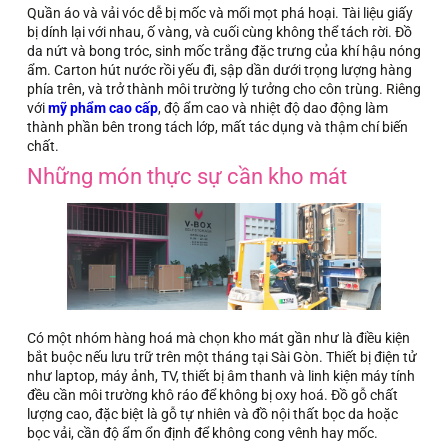
Quần áo và vải vóc dễ bị mốc và mối mọt phá hoại. Tài liệu giấy
bị dính lại với nhau, ố vàng, và cuối cùng không thể tách rời. Đồ
da nứt và bong tróc, sinh mốc trắng đặc trưng của khí hậu nóng
ẩm. Carton hút nước rồi yếu đi, sập dần dưới trọng lượng hàng
phía trên, và trở thành môi trường lý tưởng cho côn trùng. Riêng
với
mỹ phẩm cao cấp
, độ ẩm cao và nhiệt độ dao động làm
thành phần bên trong tách lớp, mất tác dụng và thậm chí biến
chất.
Những món thực sự cần kho mát
Có một nhóm hàng hoá mà chọn kho mát gần như là điều kiện
bắt buộc nếu lưu trữ trên một tháng tại Sài Gòn. Thiết bị điện tử
như laptop, máy ảnh, TV, thiết bị âm thanh và linh kiện máy tính
đều cần môi trường khô ráo để không bị oxy hoá. Đồ gỗ chất
lượng cao, đặc biệt là gỗ tự nhiên và đồ nội thất bọc da hoặc
bọc vải, cần độ ẩm ổn định để không cong vênh hay mốc.