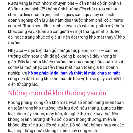
Rượu vang là một nhóm chuyên biệt — cần nhiệt độ ổn định và
độ ẩm trung bình để không ảnh hưởng đến chất rượu và nút
chai. Tài liệu quan trọng, ảnh in giấy, sách quý hay sổ sách
doanh nghiệp cần lưu lâu năm đều thuộc nhóm phải có climate
control. Tranh sơn dầu, tranh canvas và các tác phẩm mỹ thuật
khác cũng vậy. Quần áo cất giữ trên một tháng, nhất là đồ len,
da, hoặc trang phục có giá trị, nên đặt trong kho mát thay vì kho
thường.
Nhạc cụ — đặc biệt đàn gỗ như guitar, piano, violin — cần môi
trường kiểm soát chặt để gỗ không bị cong và dây không bị
giãn. Đây là nhóm khách thường bỏ qua nhưng hậu quả khi sai
có thể là một nhạc cụ tiền triệu mất hoàn toàn giá trị. Doanh
nghiệp lưu
hồ sơ pháp lý dài hạn và thiết bị mẫu chưa ra mắt
cũng nên đặt trong khu kho mát để bảo vệ hồ sơ giấy và thiết bị
điện tử cùng lúc.
Những món để kho thường vẫn ổn
Không phải gì cũng cần kho mát. Một số nhóm hàng hoàn toàn
an toàn trong kho thường nếu lưu dưới sáu tháng. Dụng cụ kim
loại như máy khoan, máy hàn, đồ nghề thợ mộc hay thợ điện
không bị ảnh hưởng nhiều bởi độ ẩm thông thường, miễn là
không tiếp xúc trực tiếp với nước. Đồ nội thất bằng nhựa và các
loại hộp đựng nhựa không bị mốc hay cong vênh.