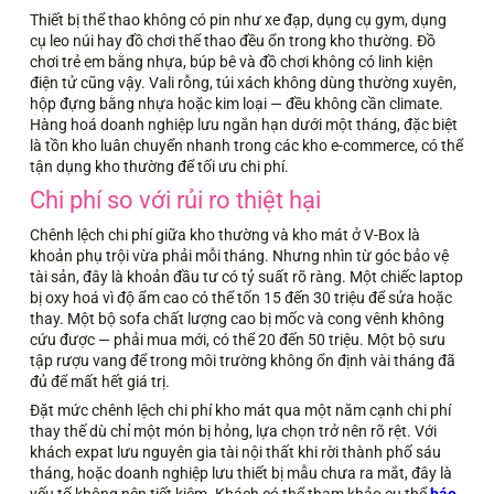
Thiết bị thể thao không có pin như xe đạp, dụng cụ gym, dụng
cụ leo núi hay đồ chơi thể thao đều ổn trong kho thường. Đồ
chơi trẻ em bằng nhựa, búp bê và đồ chơi không có linh kiện
điện tử cũng vậy. Vali rỗng, túi xách không dùng thường xuyên,
hộp đựng bằng nhựa hoặc kim loại — đều không cần climate.
Hàng hoá doanh nghiệp lưu ngắn hạn dưới một tháng, đặc biệt
là tồn kho luân chuyển nhanh trong các kho e-commerce, có thể
tận dụng kho thường để tối ưu chi phí.
Chi phí so với rủi ro thiệt hại
Chênh lệch chi phí giữa kho thường và kho mát ở V-Box là
khoản phụ trội vừa phải mỗi tháng. Nhưng nhìn từ góc bảo vệ
tài sản, đây là khoản đầu tư có tỷ suất rõ ràng. Một chiếc laptop
bị oxy hoá vì độ ẩm cao có thể tốn 15 đến 30 triệu để sửa hoặc
thay. Một bộ sofa chất lượng cao bị mốc và cong vênh không
cứu được — phải mua mới, có thể 20 đến 50 triệu. Một bộ sưu
tập rượu vang để trong môi trường không ổn định vài tháng đã
đủ để mất hết giá trị.
Đặt mức chênh lệch chi phí kho mát qua một năm cạnh chi phí
thay thế dù chỉ một món bị hỏng, lựa chọn trở nên rõ rệt. Với
khách expat lưu nguyên gia tài nội thất khi rời thành phố sáu
tháng, hoặc doanh nghiệp lưu thiết bị mẫu chưa ra mắt, đây là
yếu tố không nên tiết kiệm. Khách có thể tham khảo cụ thể
báo