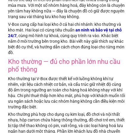
mùa mưa. Với một số nhóm hàng hoá, đây không còn là chuyện
yên tâm hay không nữa — đây là chuyện đồ có giữ được nguyên
trạng sau vài tháng lưu kho hay không.
V-Box cung cấp hai loại kho ở cả hai chi nhánh: kho thường và
kho mát. Hai loại có cùng tiêu chuẩn
an ninh và bảo vệ tại chỗ
24/7
, cùng mô hình tự khoá, cùng quy trình ra vào. Khác biệt
nằm ở môi trường bên trong kho. Bài viết này giải thích sự khác
biệt đó cụ thể, và hướng dẫn cách chọn đúng loại cho từng món
đồ.
Kho thường — đủ cho phần lớn nhu cầu
phổ thông
Kho thường tại V-Box được thiết kế với luồng không khí tự
nhiên, vật liệu cách nhiệt cơ bản, và cấu trúc giữ nhiệt độ cùng
độ ẩm trong ngưỡng an toàn cho hàng hoá không nhạy với khí
hậu. Chi phí thuê thấp hơn kho mát, phù hợp với khách muốn tối
ưu ngân sách hoặc lưu các nhóm hàng không cần điều kiện môi
trường đặc biệt.
Kho thường phù hợp cho dụng cụ kim loại, đồ chơi và nội thất
nhựa, hộp carton chứa hàng thông thường, đồ chơi trẻ em, thiết
bị tập thể thao không có pin, vali rỗng, và các loại hàng hoá lưu
ngắn hạn dưới một tháng. Phần lớn khách lưu đồ nhà chuyển