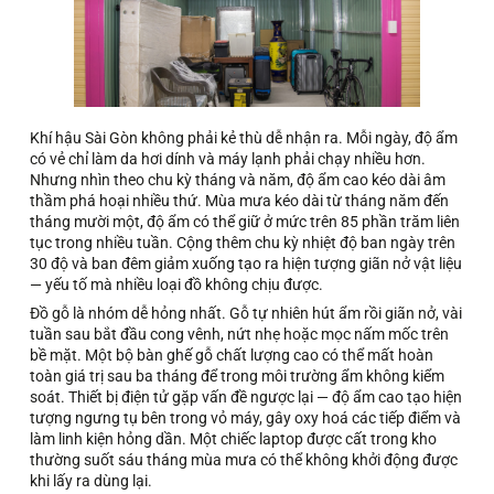
Khí hậu Sài Gòn không phải kẻ thù dễ nhận ra. Mỗi ngày, độ ẩm
có vẻ chỉ làm da hơi dính và máy lạnh phải chạy nhiều hơn.
Nhưng nhìn theo chu kỳ tháng và năm, độ ẩm cao kéo dài âm
thầm phá hoại nhiều thứ. Mùa mưa kéo dài từ tháng năm đến
tháng mười một, độ ẩm có thể giữ ở mức trên 85 phần trăm liên
tục trong nhiều tuần. Cộng thêm chu kỳ nhiệt độ ban ngày trên
30 độ và ban đêm giảm xuống tạo ra hiện tượng giãn nở vật liệu
— yếu tố mà nhiều loại đồ không chịu được.
Đồ gỗ là nhóm dễ hỏng nhất. Gỗ tự nhiên hút ẩm rồi giãn nở, vài
tuần sau bắt đầu cong vênh, nứt nhẹ hoặc mọc nấm mốc trên
bề mặt. Một bộ bàn ghế gỗ chất lượng cao có thể mất hoàn
toàn giá trị sau ba tháng để trong môi trường ẩm không kiểm
soát. Thiết bị điện tử gặp vấn đề ngược lại — độ ẩm cao tạo hiện
tượng ngưng tụ bên trong vỏ máy, gây oxy hoá các tiếp điểm và
làm linh kiện hỏng dần. Một chiếc laptop được cất trong kho
thường suốt sáu tháng mùa mưa có thể không khởi động được
khi lấy ra dùng lại.