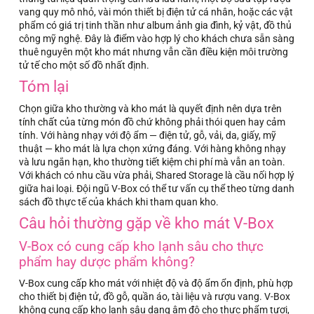
vang quy mô nhỏ, vài món thiết bị điện tử cá nhân, hoặc các vật
phẩm có giá trị tinh thần như album ảnh gia đình, kỷ vật, đồ thủ
công mỹ nghệ. Đây là điểm vào hợp lý cho khách chưa sẵn sàng
thuê nguyên một kho mát nhưng vẫn cần điều kiện môi trường
tử tế cho một số đồ nhất định.
Tóm lại
Chọn giữa kho thường và kho mát là quyết định nên dựa trên
tính chất của từng món đồ chứ không phải thói quen hay cảm
tính. Với hàng nhạy với độ ẩm — điện tử, gỗ, vải, da, giấy, mỹ
thuật — kho mát là lựa chọn xứng đáng. Với hàng không nhạy
và lưu ngắn hạn, kho thường tiết kiệm chi phí mà vẫn an toàn.
Với khách có nhu cầu vừa phải, Shared Storage là cầu nối hợp lý
giữa hai loại. Đội ngũ V-Box có thể tư vấn cụ thể theo từng danh
sách đồ thực tế của khách khi tham quan kho.
Câu hỏi thường gặp về kho mát V-Box
V-Box có cung cấp kho lạnh sâu cho thực
phẩm hay dược phẩm không?
V-Box cung cấp kho mát với nhiệt độ và độ ẩm ổn định, phù hợp
cho thiết bị điện tử, đồ gỗ, quần áo, tài liệu và rượu vang. V-Box
không cung cấp kho lạnh sâu dạng âm độ cho thực phẩm tươi,