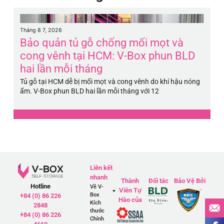
Tháng 8 7, 2026
Th
Bảo quản tủ gỗ chống mối mọt và
B
cong vênh tại HCM: V-Box phun BLD
H
hai lần mỗi tháng
5
Tủ gỗ tại HCM dễ bị mối mọt và cong vênh do khí hậu nóng
Pi
ẩm. V-Box phun BLD hai lần mỗi tháng với 12
má
Liên kết
nhanh
Thành
Đối tác
Bảo Vệ Bởi
Hotline
Về V-
Viên Tự
Box
+84 (0) 86 226
Hào của
Kích
2848
thước
+84 (0) 86 226
Chính